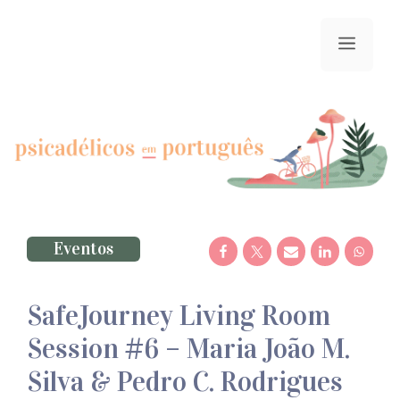
Saltar
para
menu
o
conteúdo
Eventos
SafeJourney Living Room
Session #6 – Maria João M.
Silva & Pedro C. Rodrigues