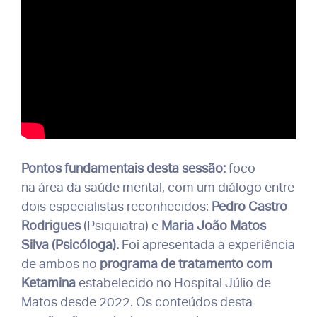
Pontos fundamentais desta sessão:
foco
na área da saúde mental, com um diálogo entre
dois especialistas reconhecidos:
Pedro Castro
Rodrigues
(Psiquiatra) e
Maria João Matos
Silva (Psicóloga).
Foi apresentada a experiência
de ambos no
programa de tratamento com
Ketamina
estabelecido no Hospital Júlio de
Matos desde 2022. Os conteúdos desta