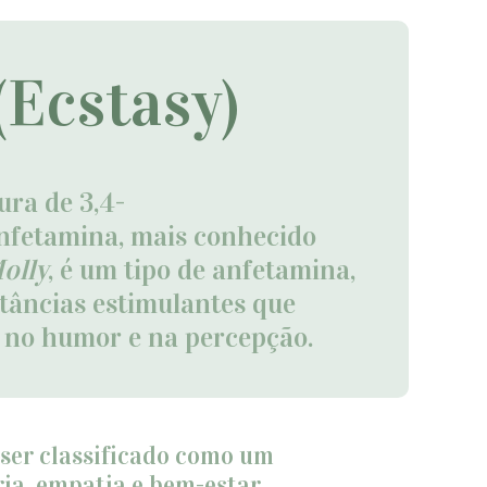
Ecstasy)
ra de 3,4-
nfetamina, mais conhecido
olly
, é um tipo de anfetamina,
tâncias estimulantes que
 no humor e na percepção.
ser classificado como um
ia, empatia e bem-estar