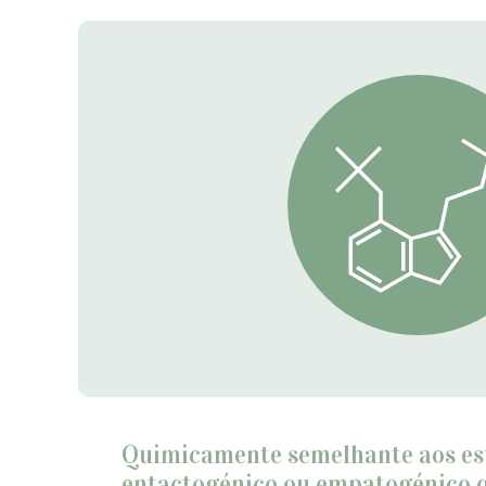
Quimicamente semelhante aos est
entactogénico ou empatogénico q