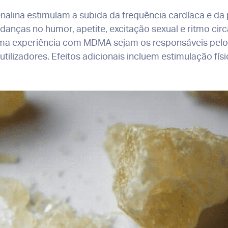
alina estimulam a subida da frequência cardíaca e da p
ças no humor, apetite, excitação sexual e ritmo circa
uma experiência com MDMA sejam os responsáveis pel
tilizadores. Efeitos adicionais incluem estimulação fís