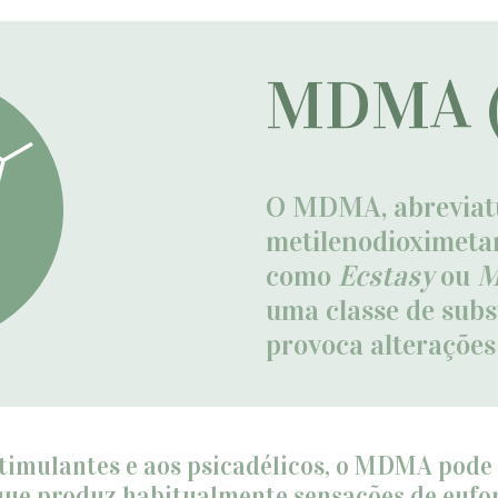
MDMA (
O MDMA, abreviatu
metilenodioximeta
como
Ecstasy
ou
M
uma classe de subs
provoca alterações
imulantes e aos psicadélicos, o MDMA pode 
ue produz habitualmente sensações de eufor