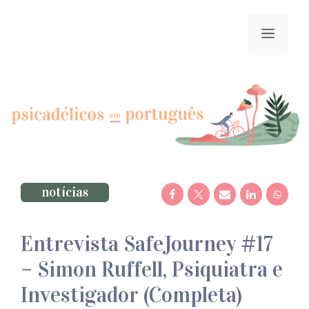
Saltar
para
menu
o
conteúdo
notícias
Entrevista SafeJourney #17
– Simon Ruffell, Psiquiatra e
Investigador (Completa)