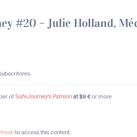
ey #20 – Julie Holland, Méd
ubscritores.
ber of
SafeJourney's Patreon
at $9 €
or more
efresh
to access this content.