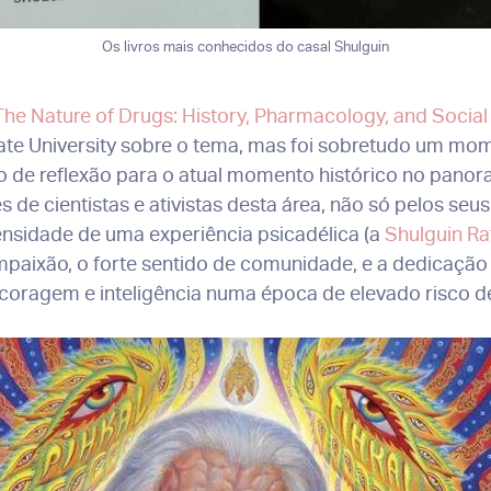
Os livros mais conhecidos do casal Shulguin
The Nature of Drugs: History, Pharmacology, and Socia
ate University sobre o tema, mas foi sobretudo um mo
o de reflexão para o atual momento histórico no panor
de cientistas e ativistas desta área, não só pelos seus
ensidade de uma experiência psicadélica (a
Shulguin Ra
mpaixão, o forte sentido de comunidade, e a dedicaçã
 coragem e inteligência numa época de elevado risco d