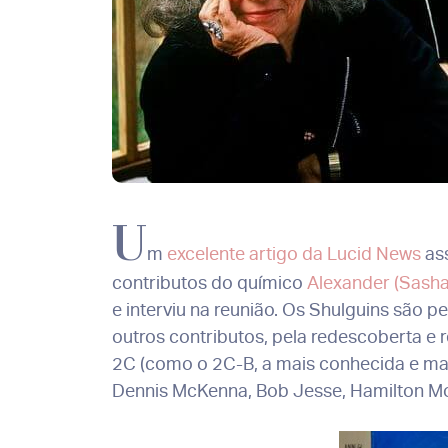
U
m
excelente artigo da Lucid News
ass
contributos do químico
Alexander (Sasha
e interviu na reunião. Os Shulguins são p
outros contributos, pela redescoberta e
2C (como o 2C-B, a mais conhecida e mais 
Dennis McKenna, Bob Jesse, Hamilton Morr