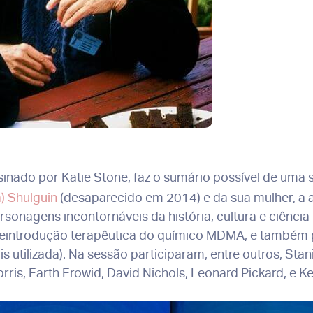
inado por Katie Stone, faz o sumário possível de uma s
) Shulguin
(desaparecido em 2014) e da sua mulher, a 
ersonagens incontornáveis da história, cultura e ciência
 reintrodução terapêutica do químico MDMA, e também p
utilizada). Na sessão participaram, entre outros, Stanis
is, Earth Erowid, David Nichols, Leonard Pickard, e Ke