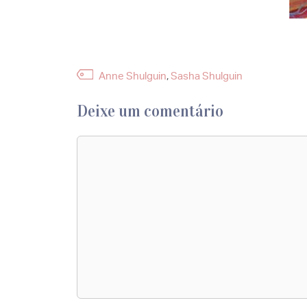
Etiquetas
Anne Shulguin
,
Sasha Shulguin
Deixe um comentário
Comentário