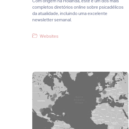
Com origem na Holanda, este é um dos mais
completos diretórios online sobre psicadélicos
da atualidade, incluindo uma excelente
newsletter semanal.
Categorias
Websites