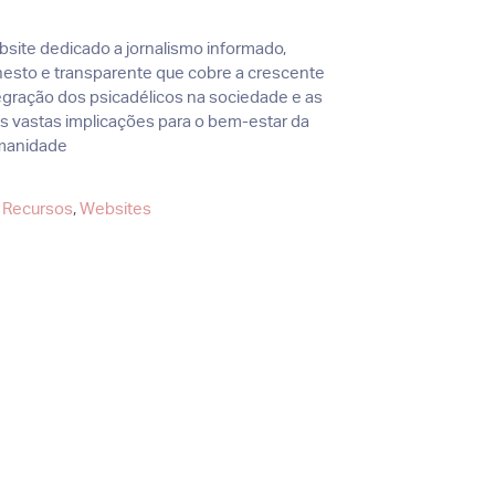
site dedicado a jornalismo informado,
esto e transparente que cobre a crescente
egração dos psicadélicos na sociedade e as
s vastas implicações para o bem-estar da
manidade
Categorias
Recursos
,
Websites