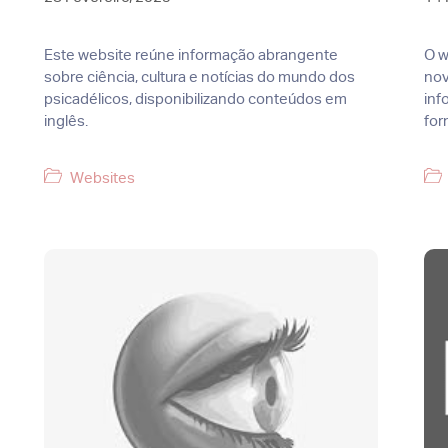
Este website reúne informação abrangente
O w
sobre ciência, cultura e notícias do mundo dos
nov
psicadélicos, disponibilizando conteúdos em
inf
inglês.
for
Categorias
Websites