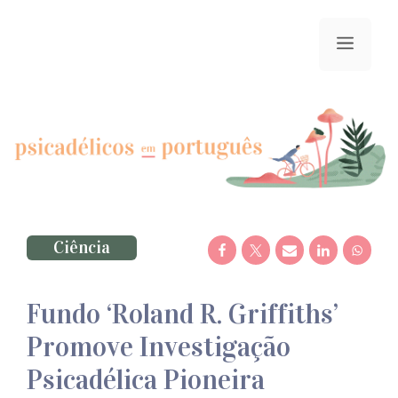
Saltar
para
menu
o
conteúdo
Ciência
Fundo ‘Roland R. Griffiths’
Promove Investigação
Psicadélica Pioneira