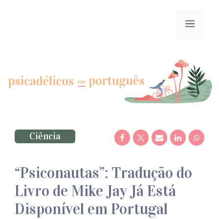
Saltar
para
menu
o
conteúdo
Ciência
“Psiconautas”: Tradução do
Livro de Mike Jay Já Está
Disponível em Portugal