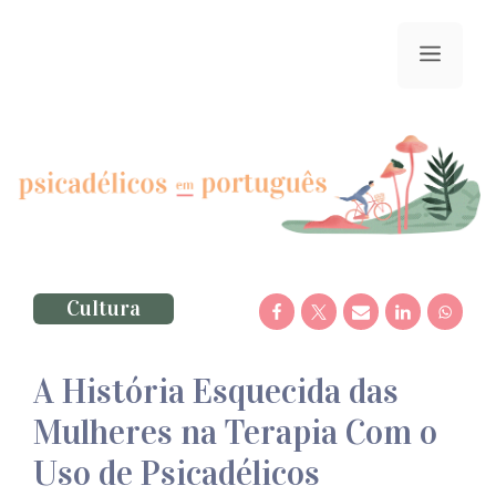
Saltar
para
menu
o
conteúdo
Cultura
A História Esquecida das
Mulheres na Terapia Com o
Uso de Psicadélicos