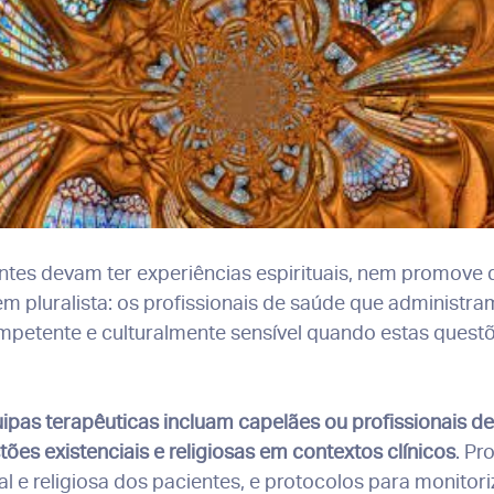
tes devam ter experiências espirituais, nem promove q
pluralista: os profissionais de saúde que administra
petente e culturalmente sensível quando estas quest
as terapêuticas incluam capelães ou profissionais de s
ões existenciais e religiosas em contextos clínicos
. P
ual e religiosa dos pacientes, e protocolos para monito