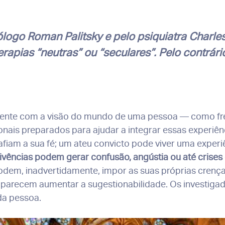
ólogo Roman Palitsky e pelo psiquiatra Charle
apias “neutras” ou “seculares”. Pelo contrário
nte com a visão do mundo de uma pessoa — como fr
nais preparados para ajudar a integrar essas experiên
safiam a sua fé; um ateu convicto pode viver uma exper
vências podem gerar confusão, angústia ou até crises e
dem, inadvertidamente, impor as suas próprias crenças
 parecem aumentar a sugestionabilidade. Os investiga
da pessoa.