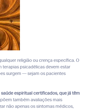
ualquer religião ou crença específica. O
m terapias psicadélicas devem estar
ões surgem — sejam os pacientes
aúde espiritual certificados, que já têm
ropõem também avaliações mais
rizar não apenas os sintomas médicos,