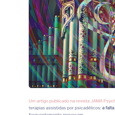
Um artigo publicado na revista JAMA Psych
terapias assistidas por psicadélicos:
a falt
frequentemente provocam.