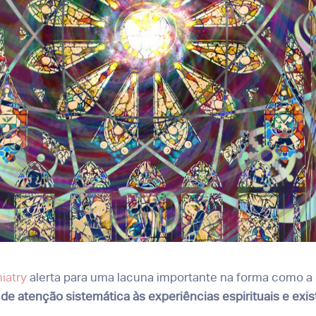
iatry
alerta para uma lacuna importante na forma como a 
a de atenção sistemática às experiências espirituais e exis