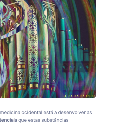
medicina ocidental está a desenvolver as
tenciais
que estas substâncias