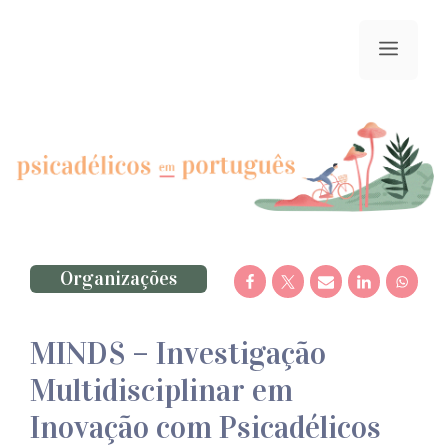
Saltar
para
menu
o
conteúdo
Organizações
MINDS – Investigação
Multidisciplinar em
Inovação com Psicadélicos