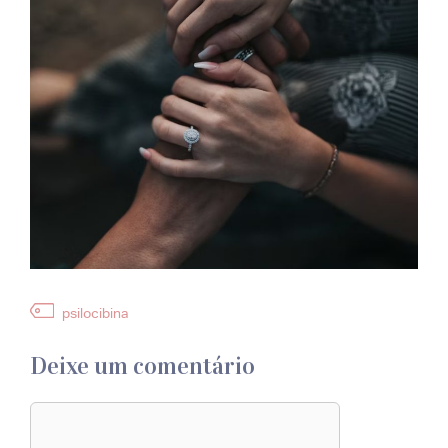
Etiquetas
psilocibina
Deixe um comentário
Comentário