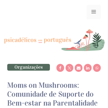
Saltar
para
menu
o
conteúdo
Organizações
Moms on Mushrooms:
Comunidade de Suporte do
Bem-estar na Parentalidade