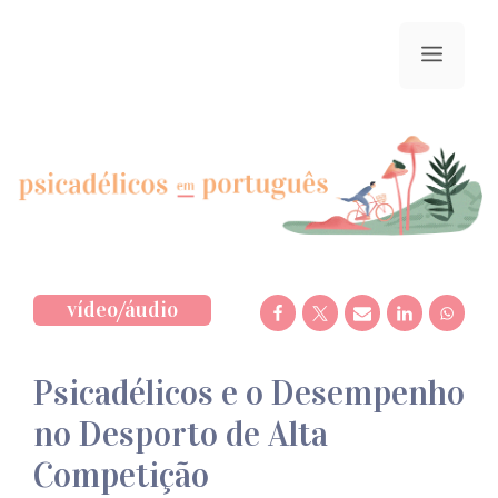
Saltar
para
menu
o
conteúdo
vídeo/áudio
Psicadélicos e o Desempenho
no Desporto de Alta
Competição