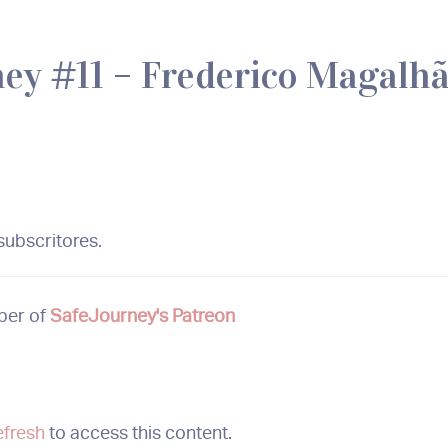
ney #11 – Frederico Magalhã
ubscritores.
ber of
SafeJourney's Patreon
efresh
to access this content.