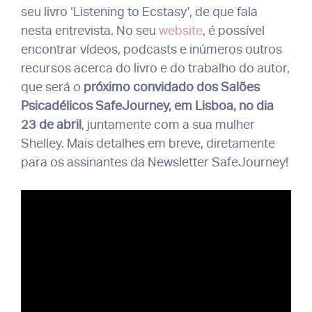
seu livro ‘Listening to Ecstasy’, de que fala
nesta entrevista. No seu
website
, é possível
encontrar vídeos, podcasts e inúmeros outros
recursos acerca do livro e do trabalho do autor,
que será o
próximo convidado dos Salões
Psicadélicos SafeJourney, em Lisboa, no dia
23 de abril
, juntamente com a sua mulher
Shelley. Mais detalhes em breve, diretamente
para os assinantes da Newsletter SafeJourney!