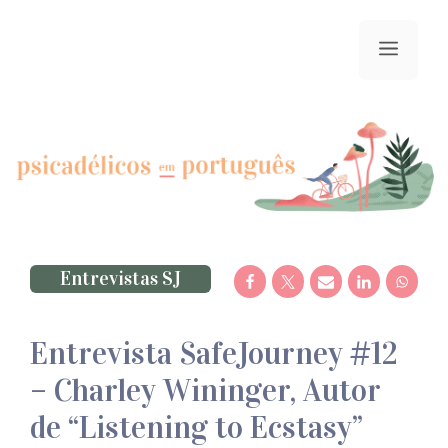
Saltar
para
menu
o
conteúdo
Entrevistas SJ
Entrevista SafeJourney #12
– Charley Wininger, Autor
de “Listening to Ecstasy”