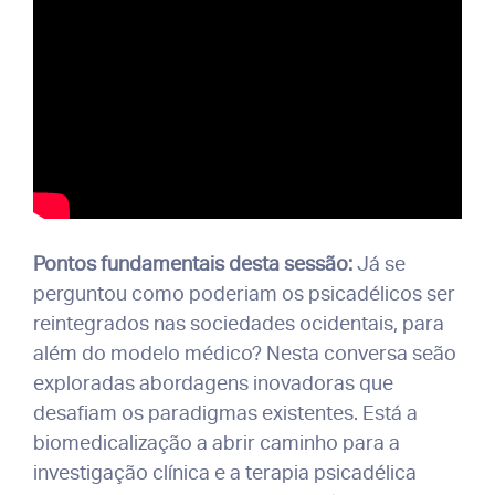
Pontos fundamentais desta sessão:
Já se
perguntou como poderiam os psicadélicos ser
reintegrados nas sociedades ocidentais, para
além do modelo médico? Nesta conversa seão
exploradas abordagens inovadoras que
desafiam os paradigmas existentes. Está a
biomedicalização a abrir caminho para a
investigação clínica e a terapia psicadélica