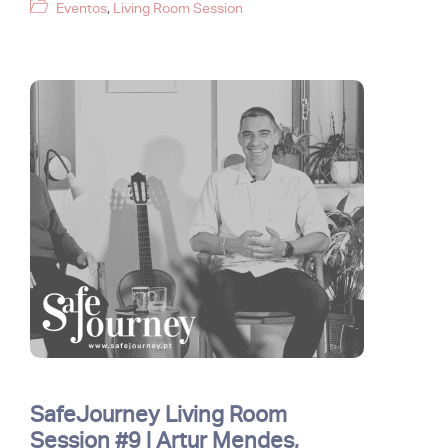
Categorias
Eventos
,
Living Room Session
SafeJourney Living Room
Session #9 | Artur Mendes,