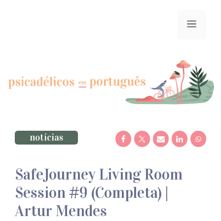
Saltar
para
menu
o
conteúdo
notícias
SafeJourney Living Room
Session #9 (Completa) |
Artur Mendes