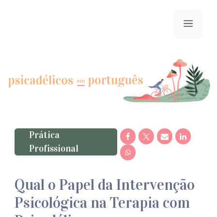
Saltar
para
menu
o
conteúdo
Prática
Profissional
Qual o Papel da Intervenção
Psicológica na Terapia com