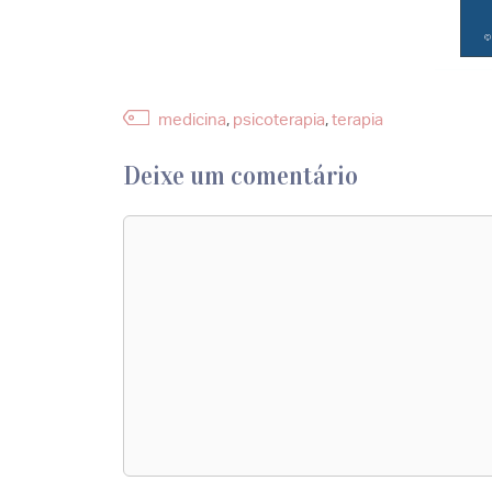
Etiquetas
medicina
,
psicoterapia
,
terapia
Deixe um comentário
Comentário