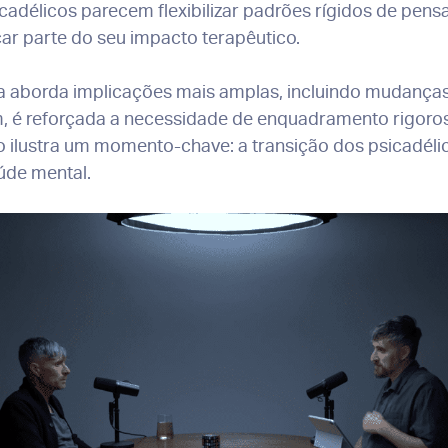
cadélicos parecem flexibilizar padrões rígidos de pen
car parte do seu impacto terapêutico.
ista aborda implicações mais amplas, incluindo mudanç
ssim, é reforçada a necessidade de enquadramento rigor
io ilustra um momento-chave: a transição dos psicadél
úde mental.