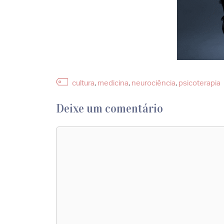
Etiquetas
cultura
,
medicina
,
neurociência
,
psicoterapia
Deixe um comentário
Comentário