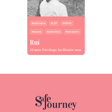
#ayahuasca
#LSD
#MDMA
#peyote
#psilocibina
#san pedro
Rui
44 anos, Psicólogo, facilitador anos