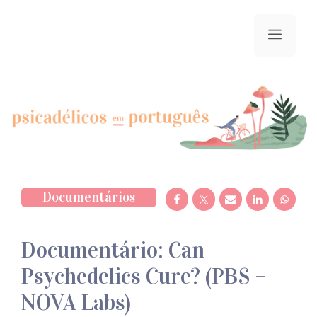
Saltar
para
menu
o
conteúdo
Documentários
Documentário: Can
Psychedelics Cure? (PBS –
NOVA Labs)