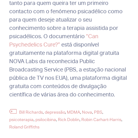
tanto para quem queira ter um primeiro
contacto com o fenómeno psicadélico como
para quem deseje atualizar o seu
conhecimento sobre a terapia assistida por
psicadélicos. O documentário
“Can
Psychedelics Cure?”
está disponível
gratuitamente na plataforma digital gratuita
NOVA Labs da reconhecida Public
Broadcasting Service (PBS, a estação nacional
pública de TV nos EUA), uma plataforma digital
gratuita com conteúdos de divulgação
científica de várias área do conhecimento.
Etiquetas
Bill Richards
,
depressão
,
MDMA
,
Nova
,
PBS
,
psicoterapia
,
psilocibina
,
Rick Doblin
,
Robin Carhart-Harris
,
Roland Griffiths