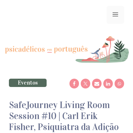
Saltar
para
menu
o
conteúdo
Eventos
SafeJourney Living Room
Session #10 | Carl Erik
Fisher, Psiquiatra da Adição