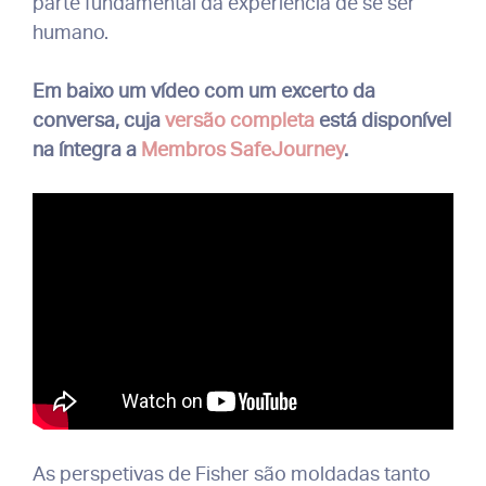
parte fundamental da experiência de se ser
humano.
Em baixo um vídeo com um excerto da
conversa, cuja
versão completa
está disponível
na íntegra a
Membros SafeJourney
.
As perspetivas de Fisher são moldadas tanto