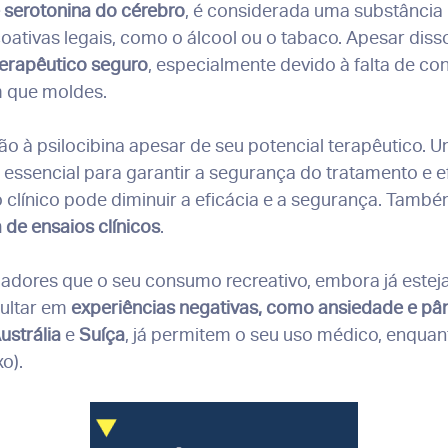
 serotonina do cérebro
, é considerada uma substância
ativas legais, como o álcool ou o tabaco. Apesar disso
terapêutico seguro
, especialmente devido à falta de co
 que moldes.
o à psilocibina apesar de seu potencial terapêutico.
, essencial para garantir a segurança do tratamento e e
o clínico pode diminuir a eficácia e a segurança. Tamb
 de ensaios clínicos
.
sladores que o seu consumo recreativo, embora já este
sultar em
experiências negativas, como ansiedade e pâ
ustrália
e
Suíça
, já permitem o seu uso médico, enquan
o).