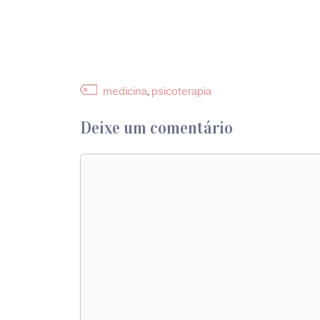
Etiquetas
medicina
,
psicoterapia
Deixe um comentário
Comentário