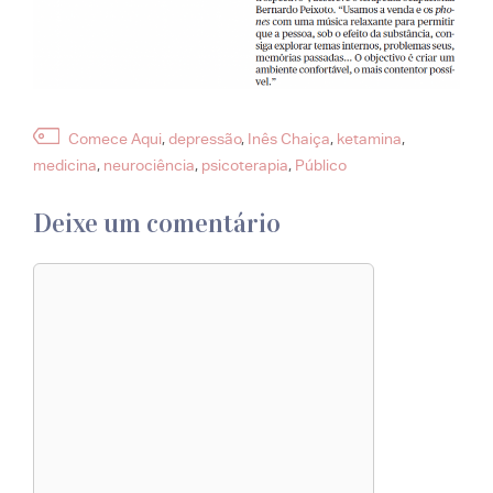
Etiquetas
Comece Aqui
,
depressão
,
Inês Chaiça
,
ketamina
,
medicina
,
neurociência
,
psicoterapia
,
Público
Deixe um comentário
Comentário