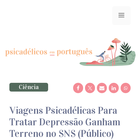
Saltar
para
menu
o
conteúdo
Ciência
Viagens Psicadélicas Para
Tratar Depressão Ganham
Terreno no SNS (Público)