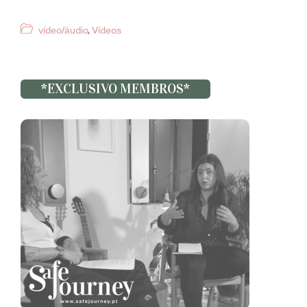
Categorias
vídeo/áudio
,
Vídeos
*EXCLUSIVO MEMBROS*