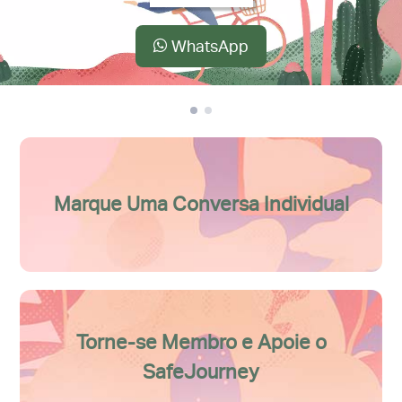
WhatsApp
Marque Uma Conversa Individual
Torne-se Membro e Apoie o
SafeJourney