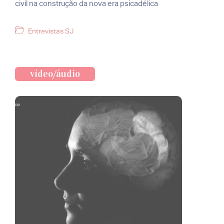
civil na construção da nova era psicadélica
Categorias
Entrevistas SJ
vídeo/áudio