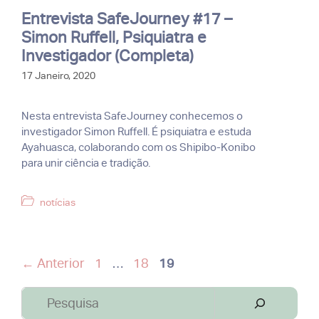
Entrevista SafeJourney #17 –
Simon Ruffell, Psiquiatra e
Investigador (Completa)
17 Janeiro, 2020
Nesta entrevista SafeJourney conhecemos o
investigador Simon Ruffell. É psiquiatra e estuda
Ayahuasca, colaborando com os Shipibo-Konibo
para unir ciência e tradição.
Categorias
notícias
Página
Página
Página
←
Anterior
1
…
18
19
Pesquisar