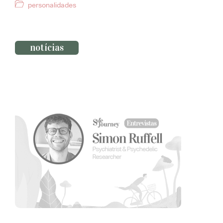
Categorias
personalidades
notícias