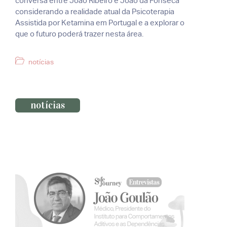
conversa entre João Ribeiro e João da Fonseca
considerando a realidade atual da Psicoterapia
Assistida por Ketamina em Portugal e a explorar o
que o futuro poderá trazer nesta área.
Categorias
notícias
notícias