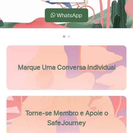
WhatsApp
Marque Uma Conversa Individual
Torne-se Membro e Apoie o
SafeJourney