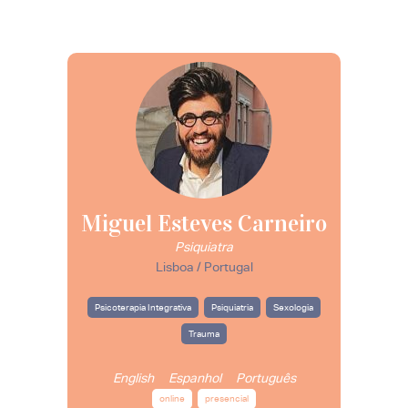
Miguel Esteves Carneiro
Psiquiatra
Lisboa / Portugal
Psicoterapia Integrativa
Psiquiatria
Sexologia
Trauma
English
Espanhol
Português
online
presencial