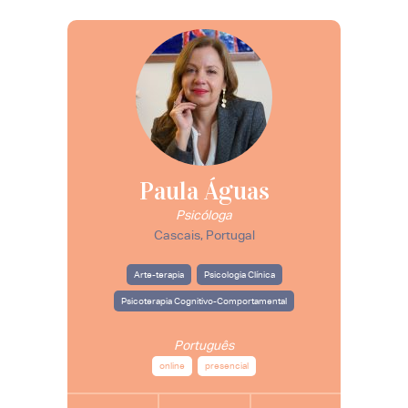
Paula Águas
Psicóloga
Cascais, Portugal
Arte-terapia
Psicologia Clínica
Psicoterapia Cognitivo-Comportamental
Português
online
presencial