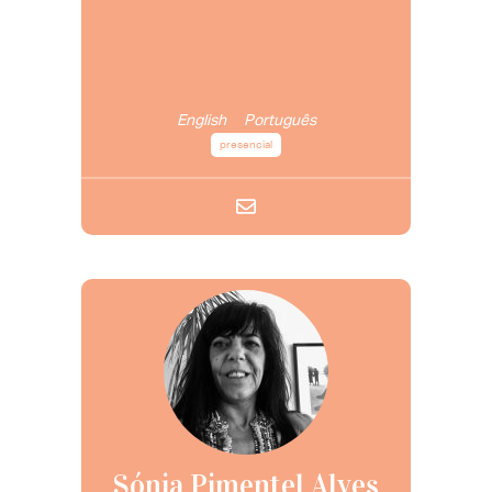
English
Português
presencial
Sónia Pimentel Alves