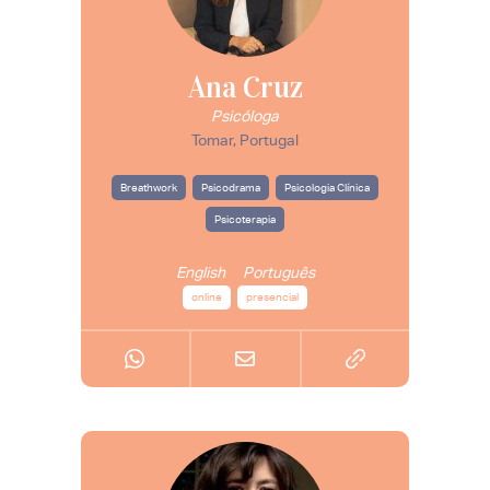
Ana Cruz
Psicóloga
Tomar, Portugal
Breathwork
Psicodrama
Psicologia Clínica
Psicoterapia
English
Português
online
presencial