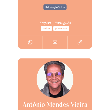
Psicologia Clínica
English
Português
online
presencial
António Mendes Vieira