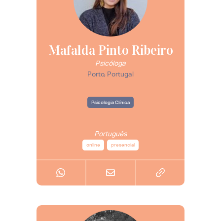
Mafalda Pinto Ribeiro
Psicóloga
Porto, Portugal
Psicologia Clínica
Português
online
presencial