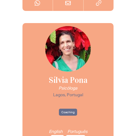
Sílvia Pona
Psicóloga
Lagos, Portugal
Coaching
English
Português