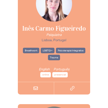
Inês Carmo Figueiredo
Psiquiatra
Lisboa, Portugal
Breathwork
LGBTQI+
Psicoterapia Integrativa
Trauma
English
Português
online
presencial