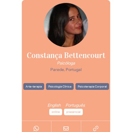
Constança Bettencourt
Psicóloga
Parede, Portugal
Arte-terapia
Psicologia Clínica
Psicoterapia Corporal
English
Português
online
presencial