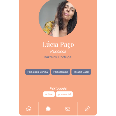
Lúcia Paço
Psicóloga
Barreiro, Portugal
Psicologia Clínica
Psicoterapia
Terapia Casal
Português
online
presencial