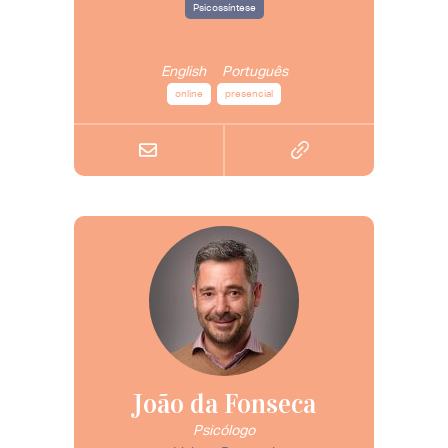
Psicossíntese
English
Português
online
presencial
João da Fonseca
Psicólogo