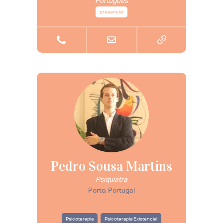
Português
presencial
Pedro Sousa Martins
Psiquiatra
Porto, Portugal
Psicoterapia
Psicoterapia Existencial