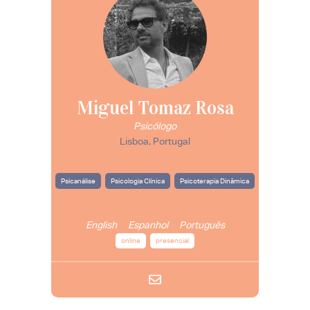
Miguel Tomaz Rosa
Psicólogo
Lisboa, Portugal
Psicanálise
Psicologia Clínica
Psicoterapia Dinâmica
English
Espanhol
Português
online
presencial