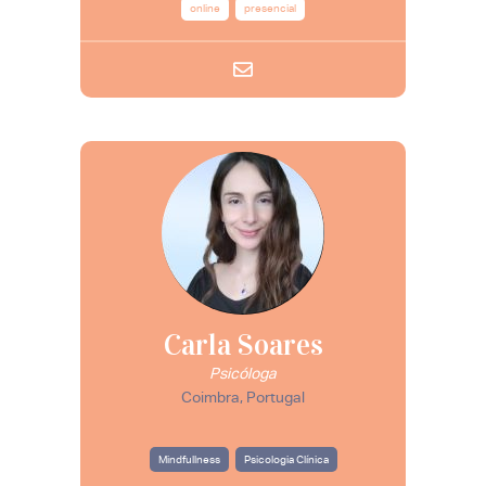
online
presencial
Carla Soares
Psicóloga
Coimbra, Portugal
Mindfullness
Psicologia Clínica