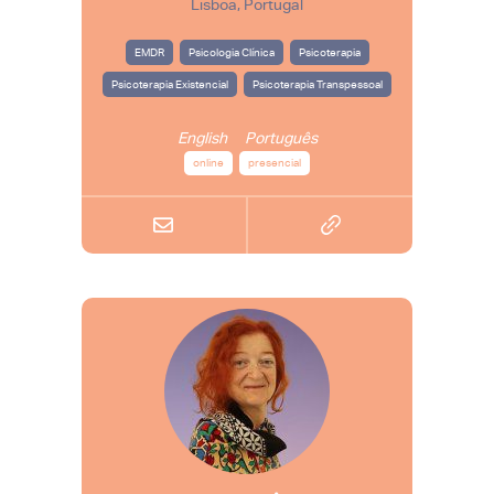
Lisboa, Portugal
EMDR
Psicologia Clínica
Psicoterapia
Psicoterapia Existencial
Psicoterapia Transpessoal
English
Português
online
presencial