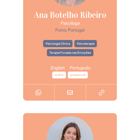
Ana Botelho Ribeiro
Psicóloga
Porto, Portugal
Psicologia Clínica
Psicoterapia
Terapia Focada nas Emoções
English
Português
online
presencial