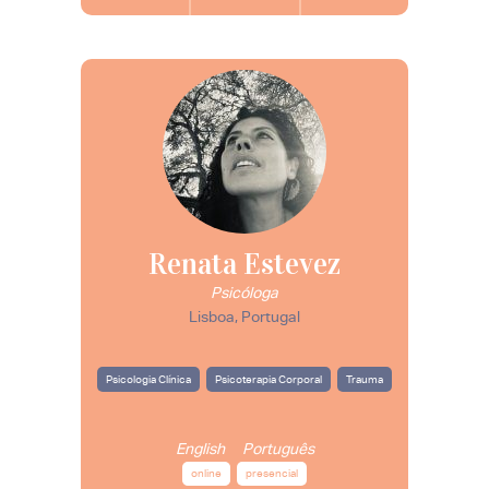
Renata Estevez
Psicóloga
Lisboa, Portugal
Psicologia Clínica
Psicoterapia Corporal
Trauma
English
Português
online
presencial