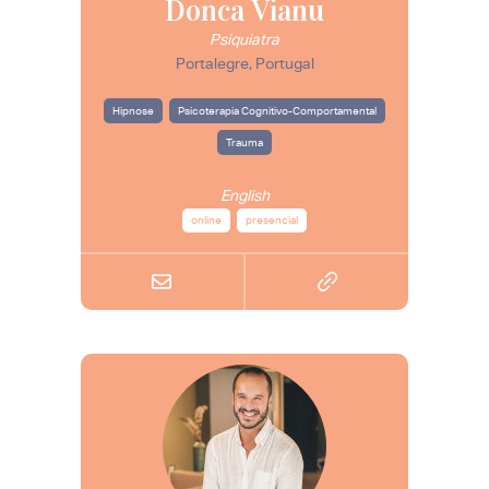
Donca Vianu
Psiquiatra
Portalegre, Portugal
Hipnose
Psicoterapia Cognitivo-Comportamental
Trauma
English
online
presencial