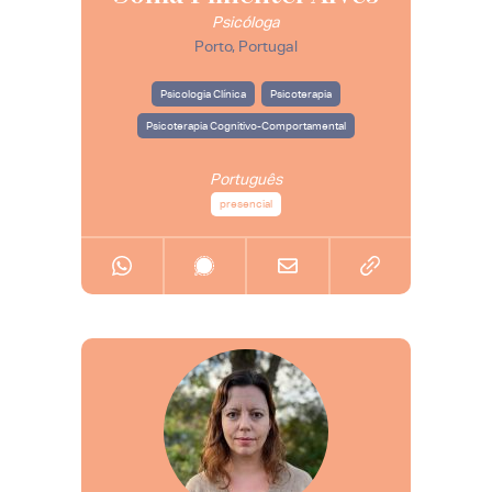
Psicóloga
Porto, Portugal
Psicologia Clínica
Psicoterapia
Psicoterapia Cognitivo-Comportamental
Português
presencial