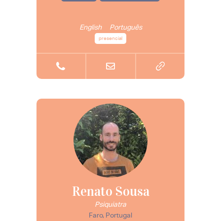
English
Português
presencial
Renato Sousa
Psiquiatra
Faro, Portugal