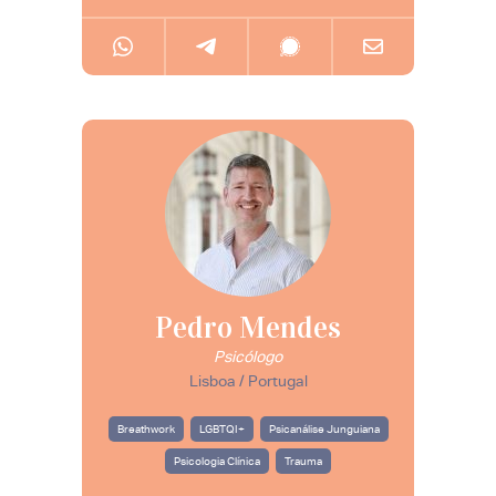
Pedro Mendes
Psicólogo
Lisboa / Portugal
Breathwork
LGBTQI+
Psicanálise Junguiana
Psicologia Clínica
Trauma