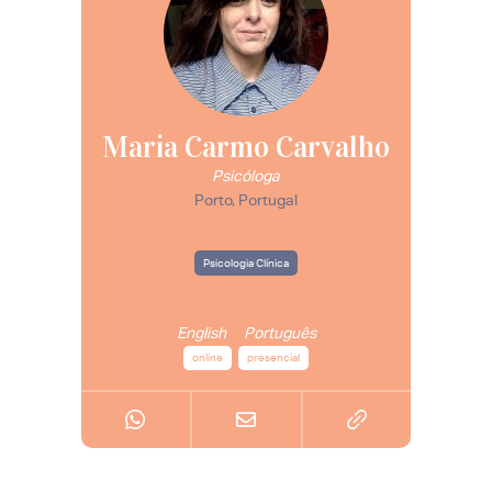
Maria Carmo Carvalho
Psicóloga
Porto, Portugal
Psicologia Clínica
English
Português
online
presencial