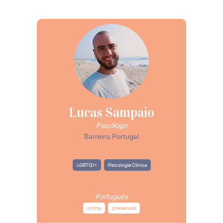
Lucas Sampaio
Psicólogo
Barreiro, Portugal
LGBTQI+
Psicologia Clínica
Português
online
presencial