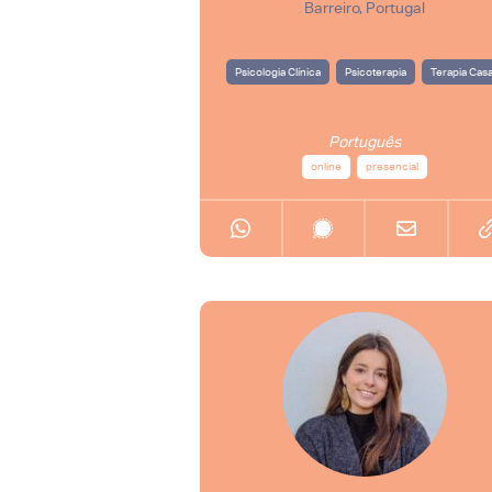
Barreiro, Portugal
Psicologia Clínica
Psicoterapia
Terapia Casa
Português
online
presencial