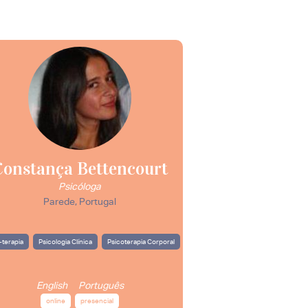
Constança Bettencourt
Psicóloga
Parede, Portugal
-terapia
Psicologia Clínica
Psicoterapia Corporal
English
Português
online
presencial