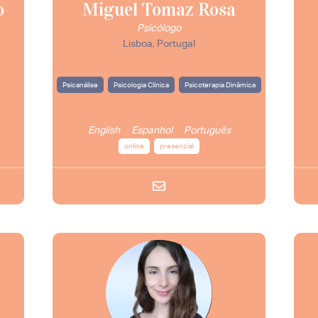
o
Miguel Tomaz Rosa
Psicólogo
Lisboa, Portugal
Psicanálise
Psicologia Clínica
Psicoterapia Dinâmica
English
Espanhol
Português
online
presencial