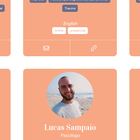
al
Trauma
English
online
presencial
Lucas Sampaio
Psicólogo