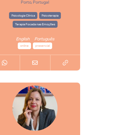
Porto, Portugal
Psicologia Clínica
Psicoterapia
Terapia Focada nas Emoções
English
Português
online
presencial