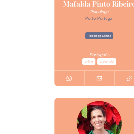
Mafalda Pinto Ribeir
Psicóloga
Porto, Portugal
Psicologia Clínica
Português
online
presencial