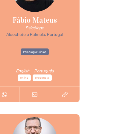
Fábio Mateus
Psicólogo
Alcochete e Palmela, Portugal
Psicologia Clínica
English
Português
online
presencial