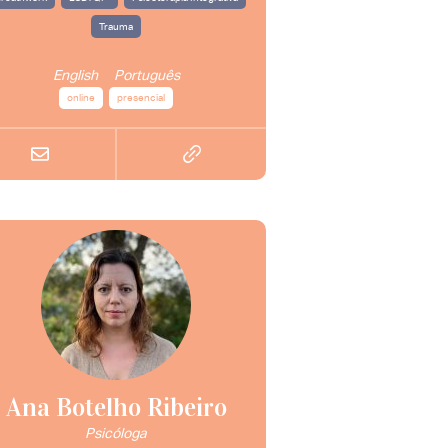
Trauma
English
Português
online
presencial
Ana Botelho Ribeiro
Psicóloga