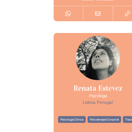
Renata Estevez
Psicóloga
Lisboa, Portugal
Psicologia Clínica
Psicoterapia Corporal
Trau