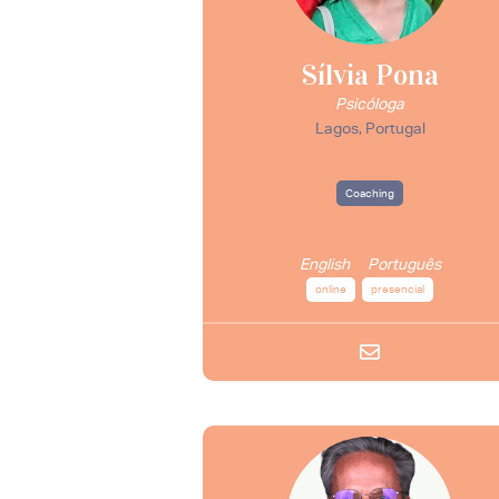
Sílvia Pona
Psicóloga
Lagos, Portugal
Coaching
English
Português
online
presencial