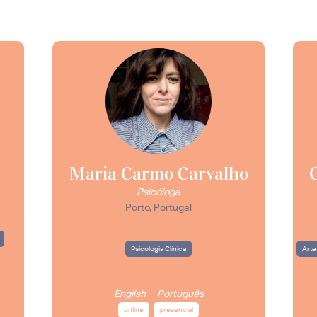
Maria Carmo Carvalho
Psicóloga
Porto, Portugal
Psicologia Clínica
Arte
English
Português
online
presencial