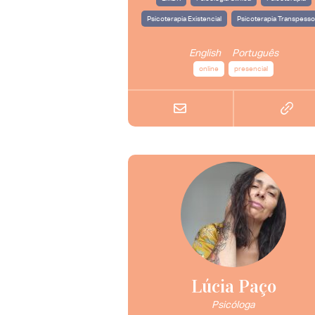
Psicoterapia Existencial
Psicoterapia Transpesso
English
Português
online
presencial
Lúcia Paço
Psicóloga