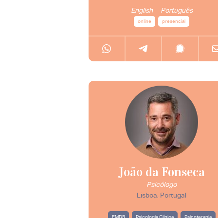
English
Português
online
presencial
João da Fonseca
Psicólogo
Lisboa, Portugal
EMDR
Psicologia Clínica
Psicoterapia