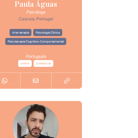
Paula Águas
Psicóloga
Cascais, Portugal
Arte-terapia
Psicologia Clínica
Psicoterapia Cognitivo-Comportamental
Português
online
presencial