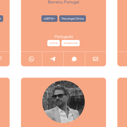
Barreiro, Portugal
l
LGBTQI+
Psicologia Clínica
Português
online
presencial