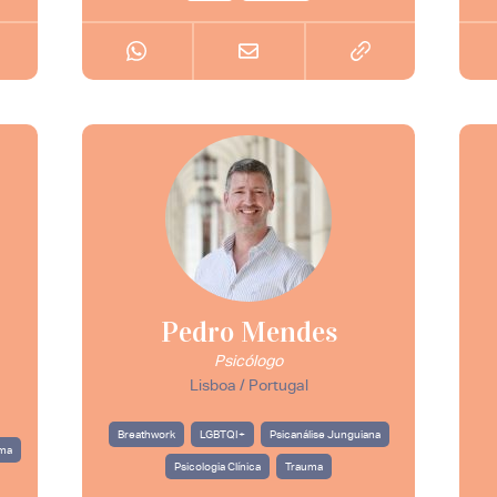
Pedro Mendes
Psicólogo
Lisboa / Portugal
Breathwork
LGBTQI+
Psicanálise Junguiana
ma
Psicologia Clínica
Trauma