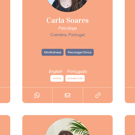
Carla Soares
Psicóloga
Coimbra, Portugal
Mindfullness
Psicologia Clínica
English
Português
online
presencial