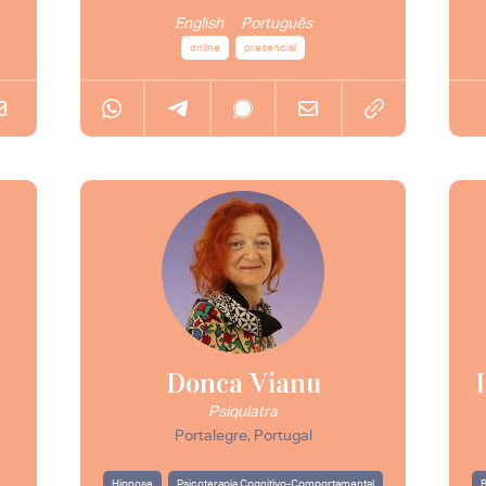
English
Português
online
presencial
Donca Vianu
Psiquiatra
Portalegre, Portugal
Hipnose
Psicoterapia Cognitivo-Comportamental
B