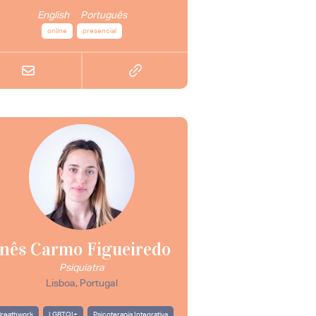
English
Português
online
presencial
Inês Carmo Figueiredo
Psiquiatra
Lisboa, Portugal
reathwork
LGBTQI+
Psicoterapia Integrativa