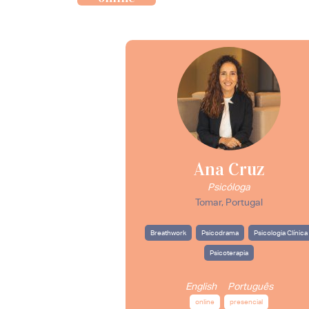
Ana Cruz
Psicóloga
Tomar, Portugal
Breathwork
Psicodrama
Psicologia Clínica
Psicoterapia
English
Português
online
presencial