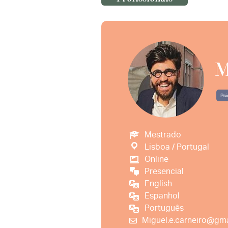
M
Psi
Mestrado
Lisboa / Portugal
Online
Presencial
English
Espanhol
Português
Miguel.e.carneiro@gm