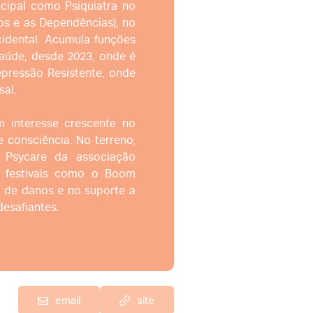
cipal como Psiquiatra no
vos e as Dependências), no
cidental. Acumula funções
aúde, desde 2023, onde é
pressão Resistente, onde
sal.
m interesse crescente no
 consciência. No terreno,
 Psycare da associação
 festivais como o Boom
o de danos e no suporte a
esafiantes.
email
site