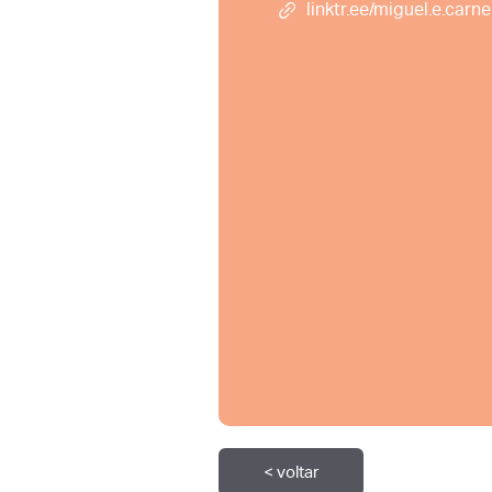
linktr.ee/miguel.e.carne
< voltar