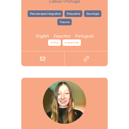
Lisboa / Portugal
Psicoterapia Integrativa
Psiquiatria
Sexologia
Trauma
English
Espanhol
Português
online
presencial