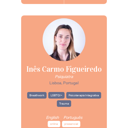
Inês Carmo Figueiredo
Psiquiatra
Lisboa, Portugal
Breathwork
LGBTQI+
Psicoterapia Integrativa
Trauma
English
Português
online
presencial