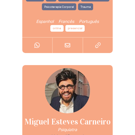
Psicoterapia Corporal
Trauma
Espanhol
Francês
Português
online
presencial
Miguel Esteves Carneiro
Psiquiatra