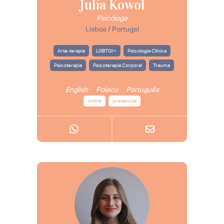
Julia Kowol
Psicóloga
Lisboa / Portugal
Arte-terapia
LGBTQI+
Psicologia Clínica
Psicoterapia
Psicoterapia Corporal
Trauma
English
Polaco
Português
online
presencial