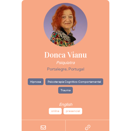
Donca Vianu
Psiquiatra
Portalegre, Portugal
Hipnose
Psicoterapia Cognitivo-Comportamental
Trauma
English
online
presencial