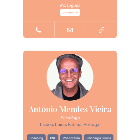
Português
presencial
António Mendes Vieira
Psicólogo
Lisboa, Leiria, Fatima, Portugal
Coaching
PNL
Psicodrama
Psicologia Clínica