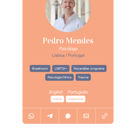
Pedro Mendes
Psicólogo
Lisboa / Portugal
Breathwork
LGBTQI+
Psicanálise Junguiana
Psicologia Clínica
Trauma
English
Português
online
presencial