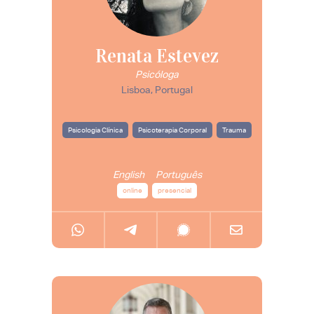
Renata Estevez
Psicóloga
Lisboa, Portugal
Psicologia Clínica
Psicoterapia Corporal
Trauma
English
Português
online
presencial