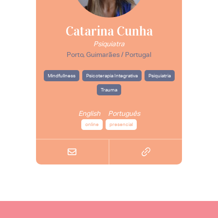
Catarina Cunha
Psiquiatra
Porto, Guimarães / Portugal
Mindfullness
Psicoterapia Integrativa
Psiquiatria
Trauma
English
Português
online
presencial