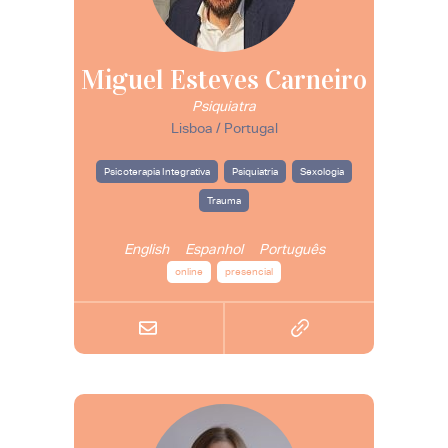
Miguel Esteves Carneiro
Psiquiatra
Lisboa / Portugal
Psicoterapia Integrativa
Psiquiatria
Sexologia
Trauma
English
Espanhol
Português
online
presencial