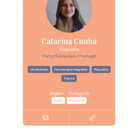
Catarina Cunha
Psiquiatra
Porto, Guimarães / Portugal
Mindfullness
Psicoterapia Integrativa
Psiquiatria
Trauma
English
Português
online
presencial