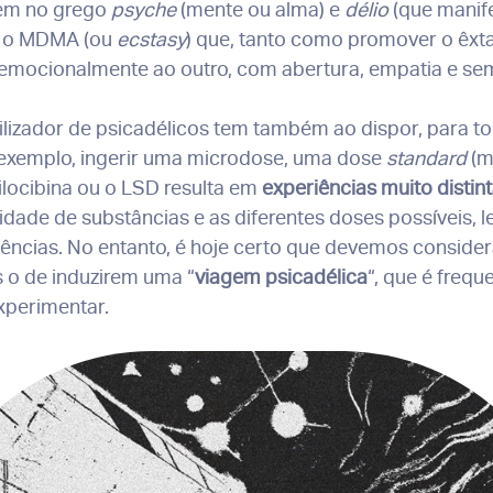
gem no grego
psyche
(mente ou alma) e
délio
(que manife
a o MDMA (ou
ecstasy
) que, tanto como promover o êxt
mocionalmente ao outro, com abertura, empatia e sem
utilizador de psicadélicos tem também ao dispor, para t
r exemplo, ingerir uma microdose, uma dose
standard
(m
ilocibina ou o LSD resulta em
experiências muito distin
idade de substâncias e as diferentes doses possíveis, l
riências. No entanto, é hoje certo que devemos consid
 o de induzirem uma “
viagem psicadélica
“, que é freq
xperimentar.