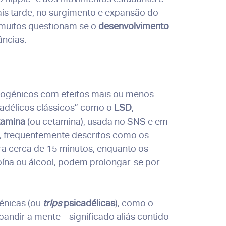
ais tarde, no surgimento e expansão do
, muitos questionam se o
desenvolvimento
âncias.
togénicos com efeitos mais ou menos
adélicos clássicos” como o
LSD
,
tamina
(ou cetamina), usada no SNS e em
, frequentemente descritos como os
a cerca de 15 minutos, enquanto os
oína ou álcool, podem prolongar-se por
énicas (ou
trips
psicadélicas
), como o
ndir a mente – significado aliás contido