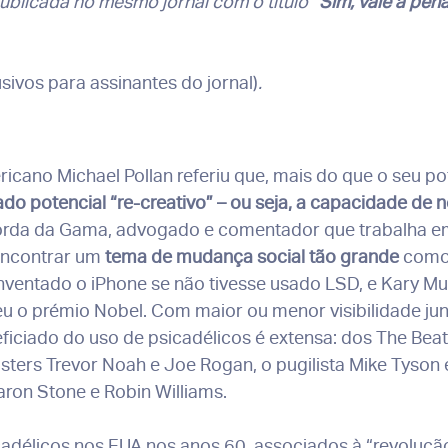
publicada no mesmo jornal com o título
“Sim, vale a pen
sivos para assinantes do jornal)
.
icano Michael Pollan referiu que, mais do que o seu pot
ado potencial “re-creativo” – ou seja, a capacidade de 
orda da Gama, advogado e comentador que trabalha em l
encontrar um
tema de mudança social tão grande
como 
nventado o iPhone se não tivesse usado LSD, e Kary Mu
eu o prémio Nobel. Com maior ou menor visibilidade jun
ficiado do uso de psicadélicos é extensa: dos The Beatl
ters Trevor Noah e Joe Rogan, o pugilista Mike Tyson e
haron Stone e Robin Williams.
adélicos nos EUA nos anos 60, associados à “revoluçã