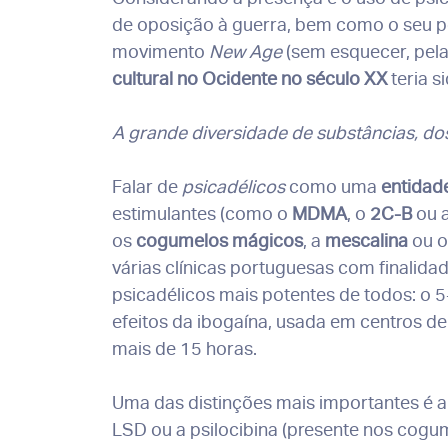
de oposição à guerra, bem como o seu pos
movimento
New Age
(sem esquecer, pela 
cultural no Ocidente no século XX
teria 
A grande diversidade de substâncias, d
Falar de
psicadélicos
como uma
entida
estimulantes (como o
MDMA
, o
2C-B
ou 
os
cogumelos mágicos
, a
mescalina
ou 
várias clínicas portuguesas com finalida
psicadélicos mais potentes de todos: o
efeitos da ibogaína, usada em centros d
mais de 15 horas.
Uma das distinções mais importantes é a
LSD ou a psilocibina (presente nos cogu