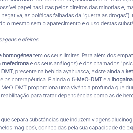
sível papel nas lutas pelos direitos das minorias e, m
negativa, as políticas falhadas da “guerra às drogas”)
sido o mesmo sem o aparecimento e o uso destas subst
osagens
e efeitos
de homogénea
tem os seus limites. Para além dos empa
a
mefedrona
e os seus análogos) e dos chamados “psic
o
DMT
, presente na bebida ayahuasca, existe ainda a
ke
de psicoterapêutica. E ainda o
5-MeO-DMT
e a
ibogaína
 5-MeO-DMT proporciona uma vivência profunda que dur
e reabilitação para tratar dependências como as de her
 que separa substâncias que induzem viagens alucinog
melos mágicos), conhecidas pela sua capacidade de expa