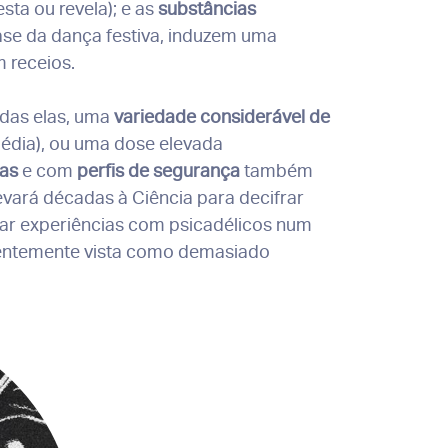
sta ou revela); e as
substâncias
ase da dança festiva, induzem uma
 receios.
odas elas, uma
variedade considerável de
édia), ou uma dose elevada
tas
e com
perfis de segurança
também
evará décadas à Ciência para decifrar
erar experiências com psicadélicos num
uentemente vista como demasiado