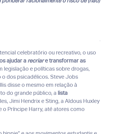
a ponderar racionalmente o risco de (não)
.
encial celebratório ou recreativo, o uso
nos ajudar a
recriar
e transformar as
egislação e políticas sobre drogas,
o dos psicadélicos. Steve Jobs
llis disse o mesmo em relação à
to do grande público, a
lista
es, Jimi Hendrix e Sting, a Aldous Huxley
 o Príncipe Harry, até atores como
o hippie” e aos movimentos estudantis e