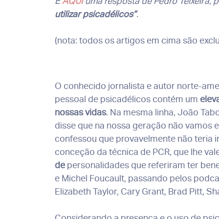
E
AQUI
uma resposta de Pedro Teixeira, 
utilizar psicadélicos”
.
(nota: todos os artigos em cima são exclu
O conhecido jornalista e autor norte-amer
pessoal de psicadélicos contém um
elev
nossas vidas
. Na mesma linha, João Tab
disse que na nossa geração não vamos 
confessou que provavelmente não teria i
conceção da técnica de PCR, que lhe val
de
personalidades que referiram ter bene
e Michel Foucault, passando pelos podcas
Elizabeth Taylor, Cary Grant, Brad Pitt, S
Considerando a presença e o uso de psic