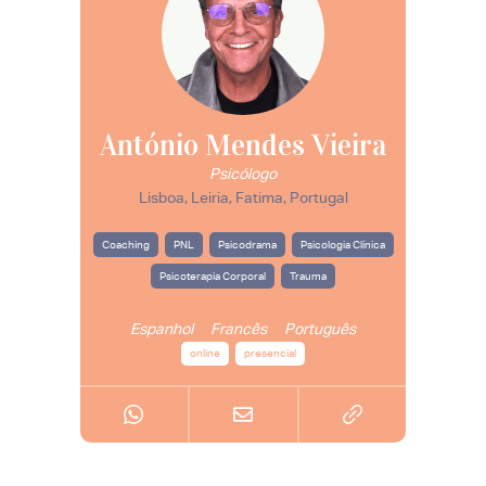
António Mendes Vieira
Psicólogo
Lisboa, Leiria, Fatima, Portugal
Coaching
PNL
Psicodrama
Psicologia Clínica
Psicoterapia Corporal
Trauma
Espanhol
Francês
Português
online
presencial