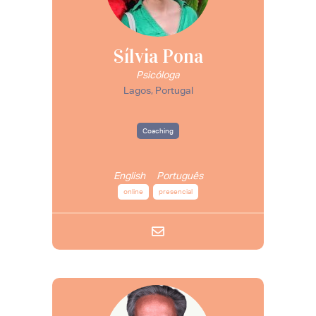
Sílvia Pona
Psicóloga
Lagos, Portugal
Coaching
English
Português
online
presencial