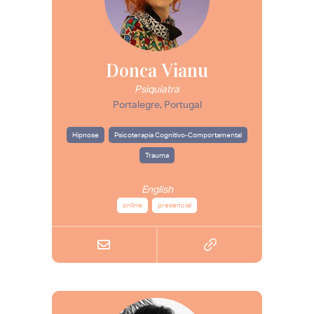
Donca Vianu
Psiquiatra
Portalegre, Portugal
Hipnose
Psicoterapia Cognitivo-Comportamental
Trauma
English
online
presencial