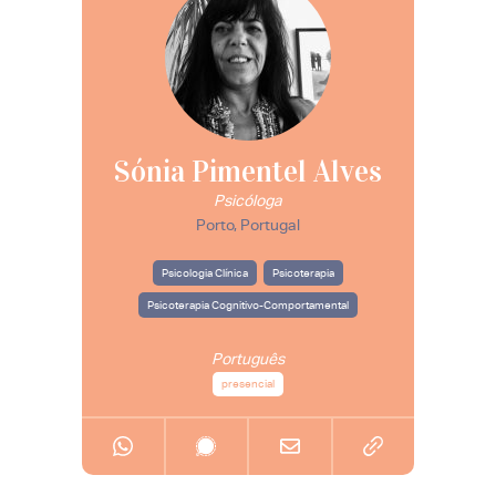
Sónia Pimentel Alves
Psicóloga
Porto, Portugal
Psicologia Clínica
Psicoterapia
Psicoterapia Cognitivo-Comportamental
Português
presencial