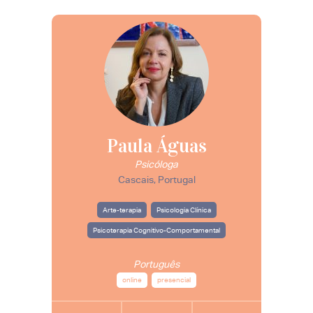
Paula Águas
Psicóloga
Cascais, Portugal
Arte-terapia
Psicologia Clínica
Psicoterapia Cognitivo-Comportamental
Português
online
presencial