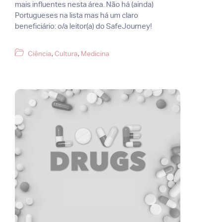
mais influentes nesta área. Não há (ainda)
Portugueses na lista mas há um claro
beneficiário: o/a leitor(a) do SafeJourney!
Categorias
Ciência
,
Cultura
,
Medicina