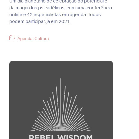
Um dia planetário de celebração do potencial e
da magia dos psicadélicos, com uma conferência
online e 42 especialistas em agenda. Todos
podem participar, já em 2021.
Categorias
Agenda
,
Cultura