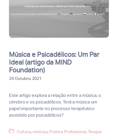
Música e Psicadélicos: Um Par
Ideal (artigo da MIND
Foundation)
24 Outubro, 2021
Este artigo explora a relação entre a música, o
cérebro e os psicadélicos. Terá a música um
papel importante no processo terapêutico
assistido por psicadélicos?
Categorias
Cultura
,
notícias
,
Prática Profissional
,
Terapia