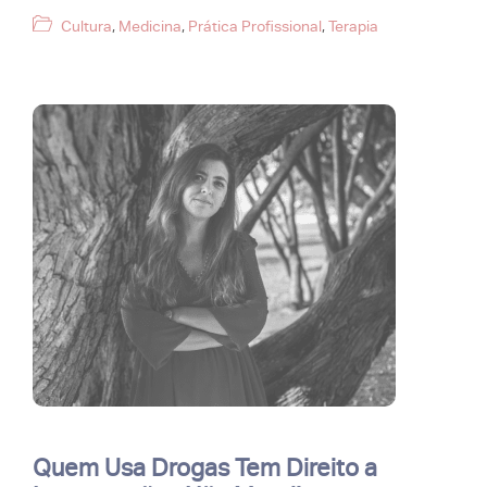
Categorias
Cultura
,
Medicina
,
Prática Profissional
,
Terapia
Quem Usa Drogas Tem Direito a