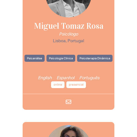
Miguel Tomaz Rosa
Psicólogo
Lisboa, Portugal
Psicanálise
Psicologia Clínica
Psicoterapia Dinâmica
English
Espanhol
Português
online
presencial