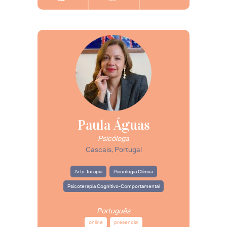
Paula Águas
Psicóloga
Cascais, Portugal
Arte-terapia
Psicologia Clínica
Psicoterapia Cognitivo-Comportamental
Português
online
presencial