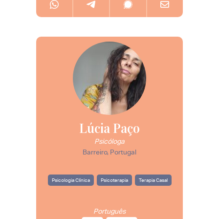
Lúcia Paço
Psicóloga
Barreiro, Portugal
Psicologia Clínica
Psicoterapia
Terapia Casal
Português