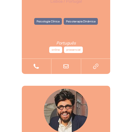
Lisboa / Portugal
Psicologia Clínica
Psicoterapia Dinâmica
Português
online
presencial