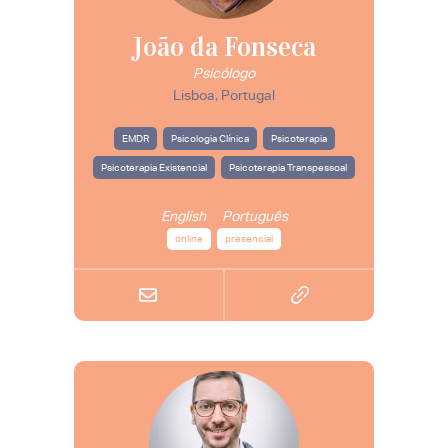
João da Fonseca
Psicólogo
Lisboa, Portugal
EMDR
Psicologia Clínica
Psicoterapia
Psicoterapia Existencial
Psicoterapia Transpessoal
English
Português
online
presencial