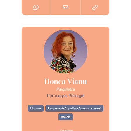
Donca Vianu
Psiquiatra
Portalegre, Portugal
Hipnose
Psicoterapia Cognitivo-Comportamental
Trauma
English