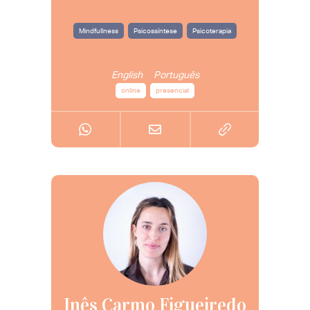
Mindfullness
Psicossíntese
Psicoterapia
English
Português
online
presencial
Inês Carmo Figueiredo