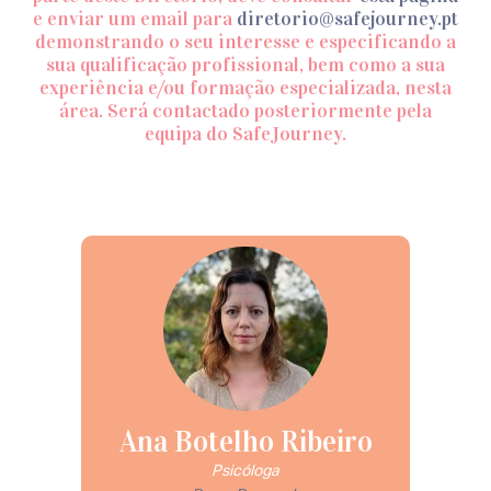
e enviar um email para
diretorio@safejourney.pt
demonstrando o seu interesse e especificando a
sua qualificação profissional, bem como a sua
experiência e/ou formação especializada, nesta
área. Será contactado posteriormente pela
equipa do SafeJourney.
Ana Botelho Ribeiro
Psicóloga