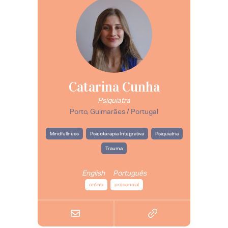
Catarina Cunha
Psiquiatra
Porto, Guimarães / Portugal
Mindfullness
Psicoterapia Integrativa
Psiquiatria
Trauma
English
Português
online
presencial