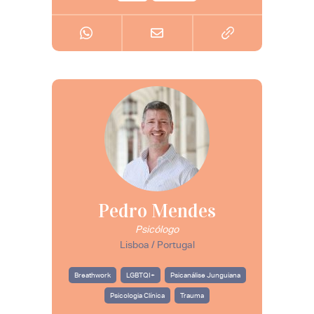
Pedro Mendes
Psicólogo
Lisboa / Portugal
Breathwork
LGBTQI+
Psicanálise Junguiana
Psicologia Clínica
Trauma