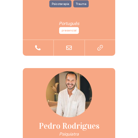
Psicoterapia
Trauma
Português
presencial
Pedro Rodrigues
Psiquiatra