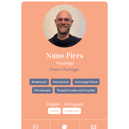
Nuno Pires
Psicólogo
Porto / Portugal
Breathwork
Psicodrama
Psicologia Clínica
Psicoterapia
Terapia Focada nas Emoções
English
Português
online
presencial