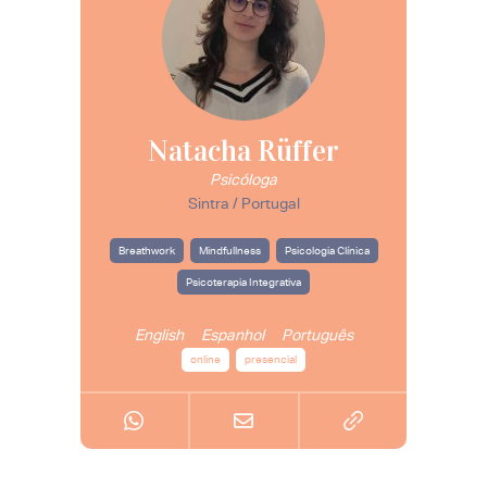
Natacha Rüffer
Psicóloga
Sintra / Portugal
Breathwork
Mindfullness
Psicologia Clínica
Psicoterapia Integrativa
English
Espanhol
Português
online
presencial