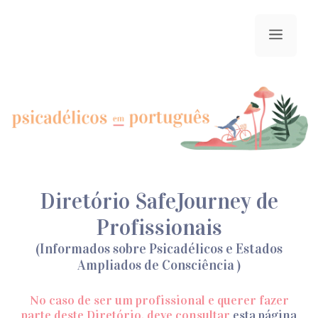
Saltar
para
menu
o
conteúdo
Diretório SafeJourney de
Profissionais
(Informados sobre Psicadélicos e Estados
Ampliados de Consciência )
No caso de ser um profissional e querer fazer
parte deste Diretório, deve consultar
esta página