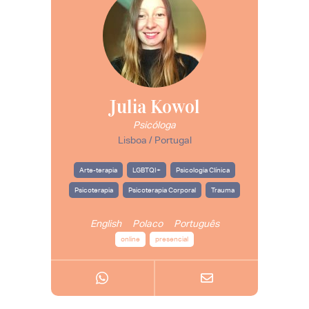
Julia Kowol
Psicóloga
Lisboa / Portugal
Arte-terapia
LGBTQI+
Psicologia Clínica
Psicoterapia
Psicoterapia Corporal
Trauma
English
Polaco
Português
online
presencial