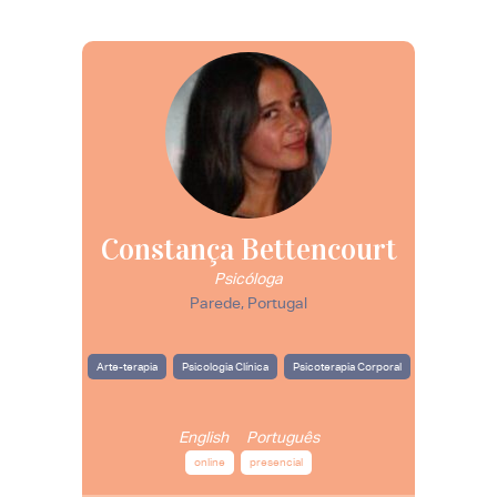
Constança Bettencourt
Psicóloga
Parede, Portugal
Arte-terapia
Psicologia Clínica
Psicoterapia Corporal
English
Português
online
presencial