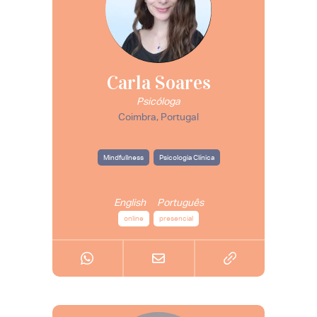
Carla Soares
Psicóloga
Coimbra, Portugal
Mindfullness
Psicologia Clínica
English
Português
online
presencial