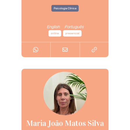
Psicologia Clínica
English
Português
online
presencial
Maria João Matos Silva