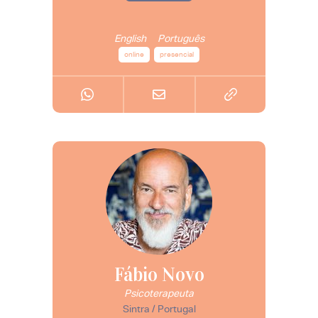
English
Português
online
presencial
Fábio Novo
Psicoterapeuta
Sintra / Portugal