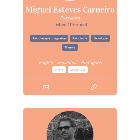
Miguel Esteves Carneiro
Psiquiatra
Lisboa / Portugal
Psicoterapia Integrativa
Psiquiatria
Sexologia
Trauma
English
Espanhol
Português
online
presencial