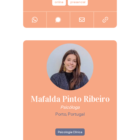
online
presencial
Mafalda Pinto Ribeiro
Psicóloga
Porto, Portugal
Psicologia Clínica