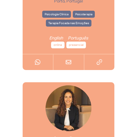
Porto, Portugal
Psicologia Clínica
Psicoterapia
Terapia Focada nas Emoções
English
Português
online
presencial