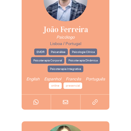
João Ferreira
Psicólogo
Lisboa / Portugal
EMDR
Psicanálise
Psicologia Clínica
Psicoterapia Corporal
Psicoterapia Dinâmica
Psicoterapia Integrativa
English
Espanhol
Francês
Português
online
presencial