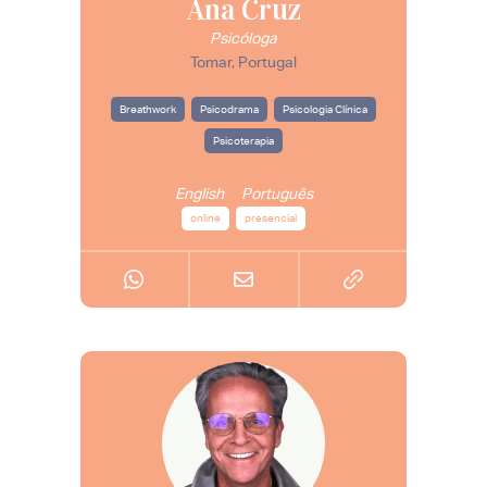
Ana Cruz
Psicóloga
Tomar, Portugal
Breathwork
Psicodrama
Psicologia Clínica
Psicoterapia
English
Português
online
presencial