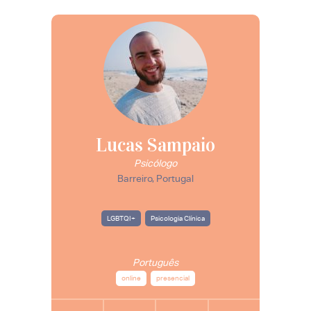
Lucas Sampaio
Psicólogo
Barreiro, Portugal
LGBTQI+
Psicologia Clínica
Português
online
presencial