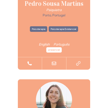
Pedro Sousa Martins
Psiquiatra
Porto, Portugal
Psicoterapia
Psicoterapia Existencial
English
Português
presencial