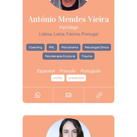
António Mendes Vieira
Psicólogo
Lisboa, Leiria, Fatima, Portugal
Coaching
PNL
Psicodrama
Psicologia Clínica
Psicoterapia Corporal
Trauma
Espanhol
Francês
Português
online
presencial