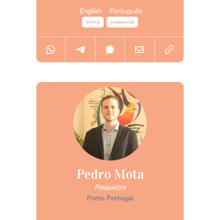
English
Português
online
presencial
Pedro Mota
Psiquiatra
Porto, Portugal