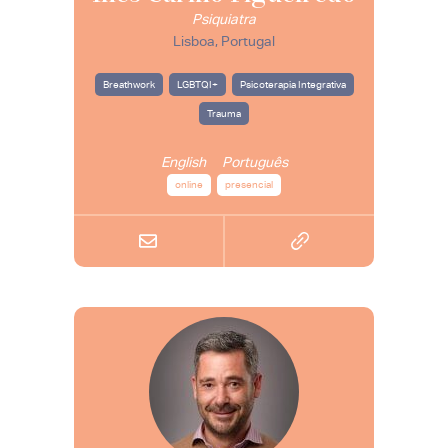
Psiquiatra
Lisboa, Portugal
Breathwork
LGBTQI+
Psicoterapia Integrativa
Trauma
English
Português
online
presencial