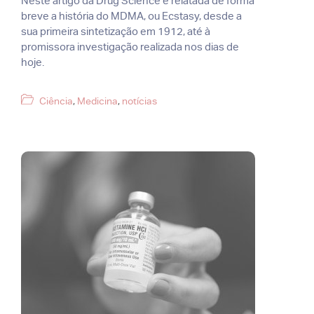
Neste artigo da Drug Science é relatada de forma
breve a história do MDMA, ou Ecstasy, desde a
sua primeira sintetização em 1912, até à
promissora investigação realizada nos dias de
hoje.
Categorias
Ciência
,
Medicina
,
notícias