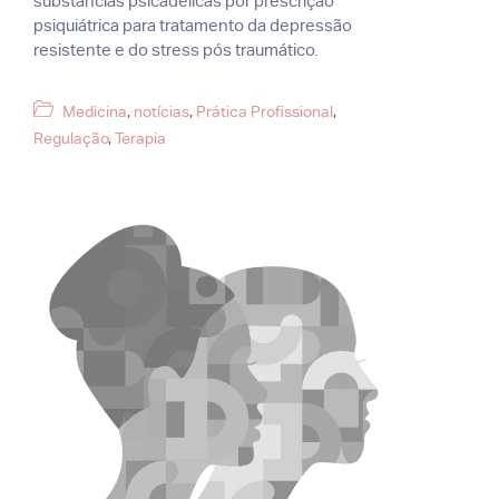
substâncias psicadélicas por prescrição
psiquiátrica para tratamento da depressão
resistente e do stress pós traumático.
Categorias
Medicina
,
notícias
,
Prática Profissional
,
Regulação
,
Terapia